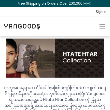
Free Shipping on Orders Over 200,000 MM​K​​ ​​​
Sign in
အလှအပနေရာမှာ ထိပ်ခေါင်အဖြစ်ကျော်ကြားခဲ့တဲ့ ကျက်သရေ
ရှိ မြန်မာမိန်းမပျိုလေးရဲ့အလှကိုဖော်ကျူးထားပြီး Yangoods
ရဲ့ အထင်ကရဂန္တဝင် Htate Htar Collection ကို မြန်မာ
အမျိုးသမီးများရဲ့ အဆင်တန်ဆာတစ်ခုဖြစ်ခဲ့တဲ့ ယပ်တောင်ကို