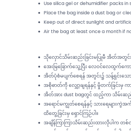
Use silica gel or dehumidifier packs i
Place the bag inside a dust bag or clea
Keep out of direct sunlight and artific
Air the bag at least once a month if not
သိုလှောင်သိမ်းဆည်းခြင်းမပြုမီ အိတ်အတွင်းမ
အေးမြခြောက်သွေ့ပြီး လေဝင်လေထွက်ကောင
အိတ်ပုံစံမပျက်စေရန် အတွင်း၌ သန့်ရှင်းသေ
အစိုဓာတ်ကို လျှော့ချရန်နှင့် မှိုတက်ခြင်းမှ
အိတ်အား dust bagတွင် ထည့်ကာ သိမ်းဆည
အရောင်မကျွတ်စေရန်နှင့် သားရေများကွဲအက်ခြ
ထိတွေ့ခြင်းမှ ရှောင်ကြဉ်ပါ။
အချိန်ကြာကြာသိမ်းဆည်းထားလိုပါက တစ်လလ