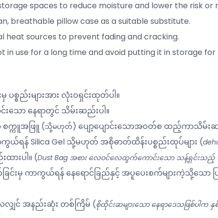
n storage spaces to reduce moisture and lower the risk or
n, breathable pillow case as a suitable substitute.
ial heat sources to prevent fading and cracking.
 in use for a long time and avoid putting it in storage for 
ှ ပစ္စည်းများအား လုံးဝရှင်းထုတ်ပါ။
်းသော နေရာတွင် သိမ်းဆည်းပါ။
ာ စက္ကူအဖြူ (
) ပျော့ပျောင်းသောအဝတ်စ ထည့်ကာသိမ်းဆ
သို့မဟုတ်
 ကာကွယ်ရန် Silica Gel သို့မဟုတ် အစိုဓာတ်ထိန်းပစ္စည်းထုပ်များ (
dehu
်းထားပါ။ (
Dust Bag အစား လေဝင်လေထွက်ကောင်းသော သန့်ရှင်းသည့် ခေါင်း
င်းမှ ကာကွယ်ရန် နေရောင်ခြည်နှင့် အပူပေးစက်များကဲ့သို့သော ပြင
ျှင် အနည်းဆုံး တစ်ကြိမ် (
စိုထိုင်းဆများသော နေရာဒေသဖြစ်ပါက နှစ်