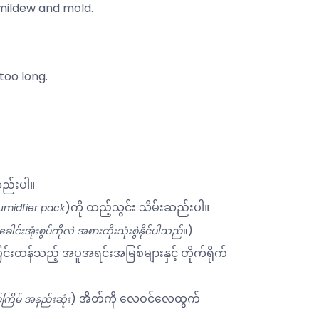
 mildew and mold.
too long.
ည်းပါ။
)ကို ထည့်သွင်း သိမ်းဆည်းပါ။
midfier pack
)
အုံးစွပ်ကိုလဲ အစားထိုးသုံးစွဲနိုင်ပါသည်
။
်းထန်သည့် အပူအရင်းအမြစ်များနှင့် တိုက်ရိုက်
) အိတ်ကို လေဝင်လေထွက်
ကြိမ် အနည်းဆုံး