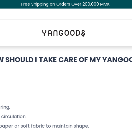
Free Shipping on Orders Over 200,000 MM​K​​ ​​​
 SHOULD I TAKE CARE OF MY YANGO
ring.
 circulation.
paper or soft fabric to maintain shape.