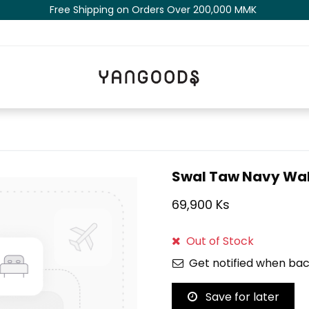
Free Shipping on Orders Over 200,000 MM​K​​ ​​​
Swal Taw Navy Wal
69,900 Ks
Out of Stock
Get notified when bac
Save for later