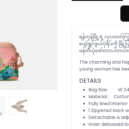
ရန်ကုန်မြို့ရဲ့ လှပတတ်ကြ
ပျော်ရွှင်ဖွယ်ပုံရိပ်ကို မြ
ဖန်တီးပုံဖော်ထားပါတယ်။
The charming and happ
young woman has been
DETAILS
Bag Size: W 24 x
Material : Cotto
Fully lined interior
1 Zippered back w
Detachable & adj
Inner debossed l