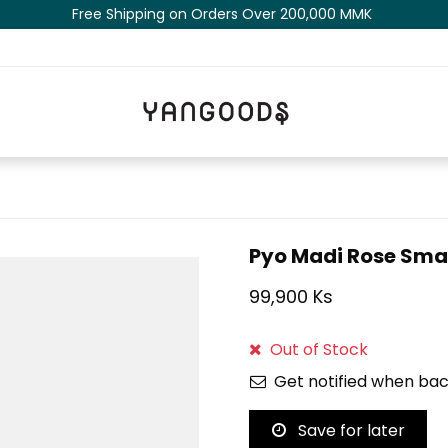
Free Shipping on Orders Over 200,000 MM​K​​ ​​​
Pyo Madi Rose Smal
99,900 Ks
Out of Stock
Get notified when bac
Save for later