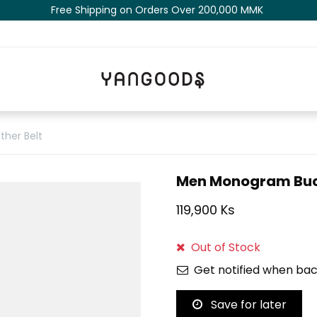
Free Shipping on Orders Over 200,000 MM​K​​ ​​​
her Belt
Men Monogram Buck
119,900 Ks
Out of Stock
Get notified when bac
Save for later